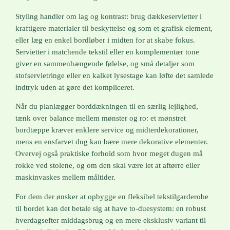
Styling handler om lag og kontrast: brug dækkeservietter i
kraftigere materialer til beskyttelse og som et grafisk element,
eller læg en enkel bordløber i midten for at skabe fokus.
Servietter i matchende tekstil eller en komplementær tone
giver en sammenhængende følelse, og små detaljer som
stofservietringe eller en kalket lysestage kan løfte det samlede
indtryk uden at gøre det kompliceret.
Når du planlægger borddækningen til en særlig lejlighed,
tænk over balance mellem mønster og ro: et mønstret
bordtæppe kræver enklere service og midterdekorationer,
mens en ensfarvet dug kan bære mere dekorative elementer.
Overvej også praktiske forhold som hvor meget dugen må
rokke ved stolene, og om den skal være let at aftørre eller
maskinvaskes mellem måltider.
For dem der ønsker at opbygge en fleksibel tekstilgarderobe
til bordet kan det betale sig at have to-duesystem: en robust
hverdagsefter middagsbrug og en mere eksklusiv variant til