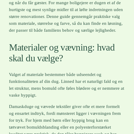
og når du får gæster. For mange boligejere er dugen et af de
hurtigste og mest synlige midler til at løfte indretningen uden
større renovationer. Denne guide gennemgår praktiske valg
som materiale, størrelse og farve, så du kan finde en løsning,
der passer til både familiens behov og særlige lejligheder.
Materialer og vævning: hvad
skal du vælge?
Valget af materiale bestemmer både udseendet og
funktionaliteten af din dug. Linned har et naturligt fald og en
let struktur, mens bomuld ofte føles blødere og er nemmere at
vaske hyppigt.
Damaskduge og vævede tekstiler giver ofte et mere formelt
og ensartet indtryk, fordi mønsteret ligger i vævningen frem
for tryk. For hjem med børn eller hyppig brug kan en
tætvævet bomuldsblanding eller en polyesterforstærket
kvalitet være praktisk, da den tåler hyppigere vask og har