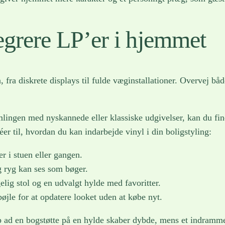
tegrere LP’er i hjemmet
fra diskrete displays til fulde væginstallationer. Overvej bå
amlingen med nyskannede eller klassiske udgivelser, kan du fi
éer til, hvordan du kan indarbejde vinyl i din boligstyling:
 i stuen eller gangen.
og ryg kan ses som bøger.
gelig stol og en udvalgt hylde med favoritter.
øjle for at opdatere looket uden at købe nyt.
p ad en bogstøtte på en hylde skaber dybde, mens et indramme