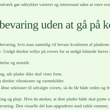
ndværk gør udtrykket varieret og interessant uden at være ov
bevaring uden at gå på 
pbevaring, hvis man samtidig vil bevare kvaliteten af pladern
v. Undgå direkte sollys på covers for at undgå falmede farver 
telse og æstetik:
g, når plader ikke skal vises frem.
a direkte vibrationer og varmekilder.
åbne sektioner til udvalgte covers, så du får både orden og f
ing og pleje. Hvis du ønsker, at dine plader både skal pynte o
varing. Den visuelle del kan opgraderes med enkle rammer, h