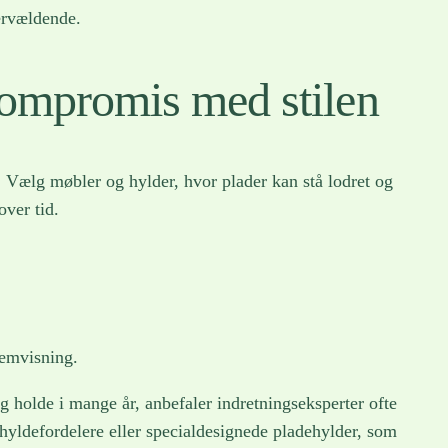
ervældende.
kompromis med stilen
e. Vælg møbler og hylder, hvor plader kan stå lodret og
over tid.
remvisning.
g holde i mange år, anbefaler indretningseksperter ofte
yldefordelere eller specialdesignede pladehylder, som