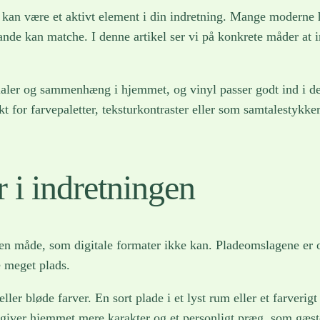
kan være et aktivt element i din indretning. Mange moderne 
nde kan matche. I denne artikel ser vi på konkrete måder at i
ialer og sammenhæng i hjemmet, og vinyl passer godt ind i den
for farvepaletter, teksturkontraster eller som samtalestykker
 i indretningen
n måde, som digitale formater ikke kan. Pladeomslagene er of
e meget plads.
ler bløde farver. En sort plade i et lyst rum eller et farverig
t giver hjemmet mere karakter og et personligt præg, som gæs