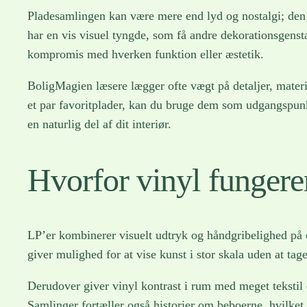
Pladesamlingen kan være mere end lyd og nostalgi; den 
har en vis visuel tyngde, som få andre dekorationsgensta
kompromis med hverken funktion eller æstetik.
BoligMagien læsere lægger ofte vægt på detaljer, mater
et par favoritplader, kan du bruge dem som udgangspunkt 
en naturlig del af dit interiør.
Hvorfor vinyl fungerer
LP’er kombinerer visuelt udtryk og håndgribelighed på e
giver mulighed for at vise kunst i stor skala uden at tag
Derudover giver vinyl kontrast i rum med meget tekstil el
Samlinger fortæller også historier om beboerne, hvilke