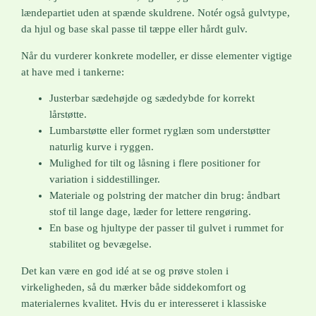
lændepartiet uden at spænde skuldrene. Notér også gulvtype,
da hjul og base skal passe til tæppe eller hårdt gulv.
Når du vurderer konkrete modeller, er disse elementer vigtige
at have med i tankerne:
Justerbar sædehøjde og sædedybde for korrekt
lårstøtte.
Lumbarstøtte eller formet ryglæn som understøtter
naturlig kurve i ryggen.
Mulighed for tilt og låsning i flere positioner for
variation i siddestillinger.
Materiale og polstring der matcher din brug: åndbart
stof til lange dage, læder for lettere rengøring.
En base og hjultype der passer til gulvet i rummet for
stabilitet og bevægelse.
Det kan være en god idé at se og prøve stolen i
virkeligheden, så du mærker både siddekomfort og
materialernes kvalitet. Hvis du er interesseret i klassiske