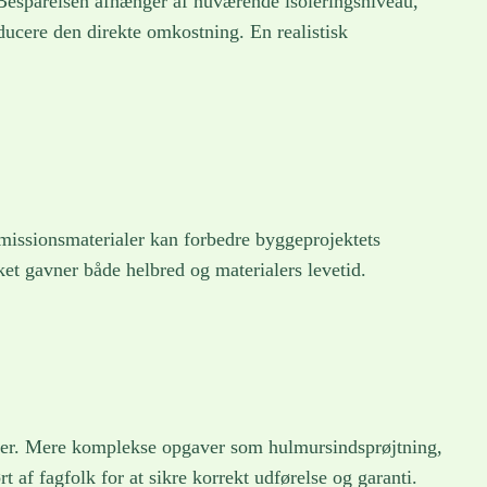
. Besparelsen afhænger af nuværende isoleringsniveau,
ducere den direkte omkostning. En realistisk
missionsmaterialer kan forbedre byggeprojektets
ket gavner både helbred og materialers levetid.
ersoner. Mere komplekse opgaver som hulmursindsprøjtning,
 af fagfolk for at sikre korrekt udførelse og garanti.