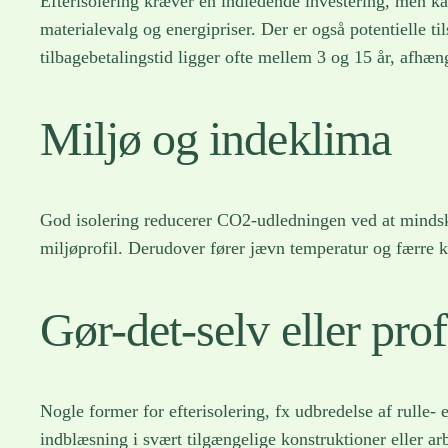
Efterisolering kræver en indledende investering, men ka
materialevalg og energipriser. Der er også potentielle 
tilbagebetalingstid ligger ofte mellem 3 og 15 år, afhæn
Miljø og indeklima
God isolering reducerer CO2-udledningen ved at mindsk
miljøprofil. Derudover fører jævn temperatur og færre ko
Gør-det-selv eller pro
Nogle former for efterisolering, fx udbredelse af rulle-
indblæsning i svært tilgængelige konstruktioner eller ar