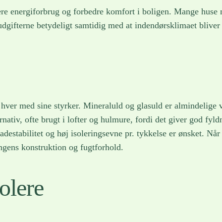
ucere energiforbrug og forbedre komfort i boligen. Mange huse
dgifterne betydeligt samtidig med at indendørsklimaet bliver 
g, hver med sine styrker. Mineraluld og glasuld er almindelig
rnativ, ofte brugt i lofter og hulmure, fordi det giver god fy
stabilitet og høj isoleringsevne pr. tykkelse er ønsket. Når
ingens konstruktion og fugtforhold.
olere