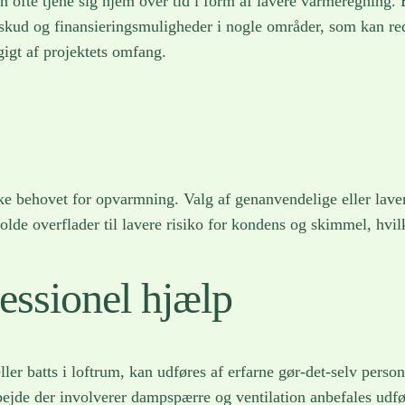
n ofte tjene sig hjem over tid i form af lavere varmeregning
tilskud og finansieringsmuligheder i nogle områder, som kan re
gigt af projektets omfang.
e behovet for opvarmning. Valg af genanvendelige eller lave
lde overflader til lavere risiko for kondens og skimmel, hvil
fessionel hjælp
 eller batts i loftrum, kan udføres af erfarne gør-det-selv p
bejde der involverer dampspærre og ventilation anbefales udført